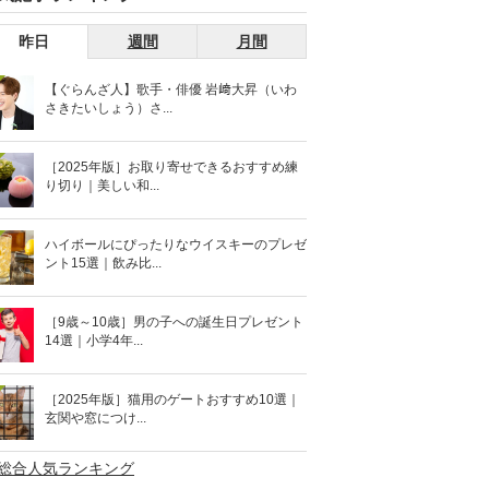
昨日
週間
月間
【ぐらんざ人】歌手・俳優 岩﨑大昇（いわ
さきたいしょう）さ...
［2025年版］お取り寄せできるおすすめ練
り切り｜美しい和...
ハイボールにぴったりなウイスキーのプレゼ
ント15選｜飲み比...
［9歳～10歳］男の子への誕生日プレゼント
14選｜小学4年...
［2025年版］猫用のゲートおすすめ10選｜
玄関や窓につけ...
>総合人気ランキング