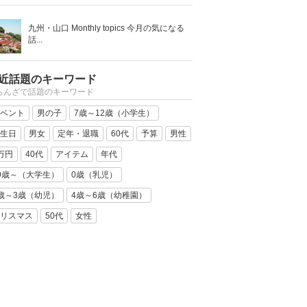
九州・山口 Monthly topics 今月の気になる
話...
近話題のキーワード
らんざで話題のキーワード
ベント
男の子
7歳～12歳（小学生）
生日
男女
定年・退職
60代
予算
男性
万円
40代
アイテム
年代
9歳～（大学生）
0歳（乳児）
歳～3歳（幼児）
4歳～6歳（幼稚園）
リスマス
50代
女性