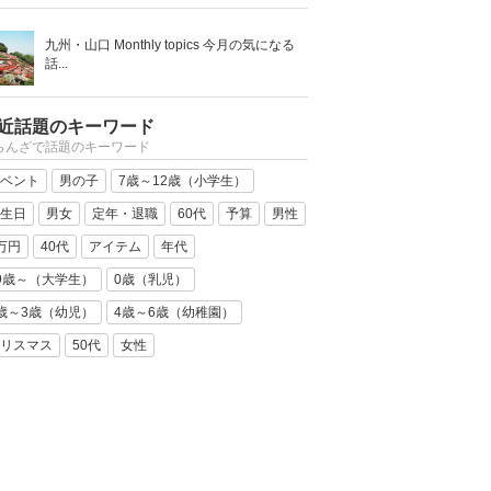
九州・山口 Monthly topics 今月の気になる
話...
近話題のキーワード
らんざで話題のキーワード
ベント
男の子
7歳～12歳（小学生）
生日
男女
定年・退職
60代
予算
男性
万円
40代
アイテム
年代
9歳～（大学生）
0歳（乳児）
歳～3歳（幼児）
4歳～6歳（幼稚園）
リスマス
50代
女性