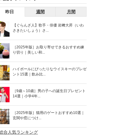
昨日
週間
月間
【ぐらんざ人】歌手・俳優 岩﨑大昇（いわ
さきたいしょう）さ...
［2025年版］お取り寄せできるおすすめ練
り切り｜美しい和...
ハイボールにぴったりなウイスキーのプレゼ
ント15選｜飲み比...
［9歳～10歳］男の子への誕生日プレゼント
14選｜小学4年...
［2025年版］猫用のゲートおすすめ10選｜
玄関や窓につけ...
>総合人気ランキング