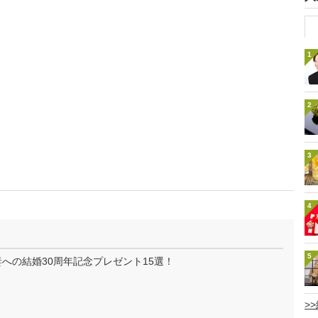
1
2
3
4
5
妻への結婚30周年記念プレゼント15選！
>