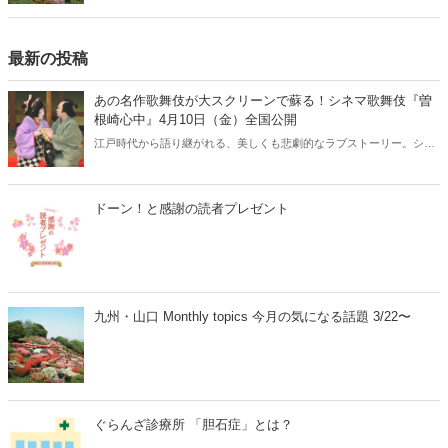
最新の投稿
あの名作歌舞伎が大スクリーンで蘇る！シネマ歌舞伎『曽
根崎心中』4月10日（金）全国公開
江戸時代から語り継がれる、美しくも悲劇的なラブストーリー。シネ
マ歌舞伎『曽根崎心中』が、2026年4月10日（金）より全国公開され
ます。人間国宝・坂田藤十郎と、上方歌舞伎の大名跡を継いだ長男・
中村鴈治郎による珠玉の舞台を、映画館の大スクリーンで堪能できる
ドーン！と感謝の読者プレゼント
貴重な機会です。さらに、話題となった映画『国宝』でも注目を集め
た演目とあって、歌舞伎ファンはもちろん、初めての方にもおすすめ
の名作です。
九州・山口 Monthly topics 今月の気になる話題 3/22〜
ぐらんざ診療所 「胆石症」とは？