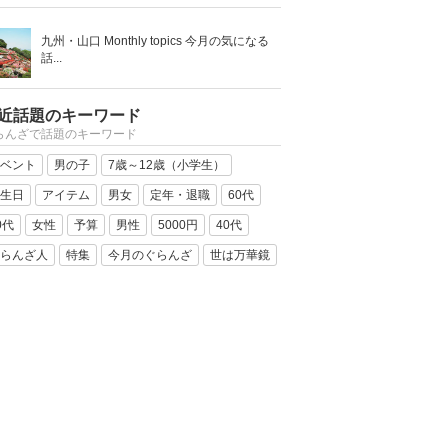
九州・山口 Monthly topics 今月の気になる
話...
近話題のキーワード
らんざで話題のキーワード
ベント
男の子
7歳～12歳（小学生）
生日
アイテム
男女
定年・退職
60代
0代
女性
予算
男性
5000円
40代
らんざ人
特集
今月のぐらんざ
世は万華鏡