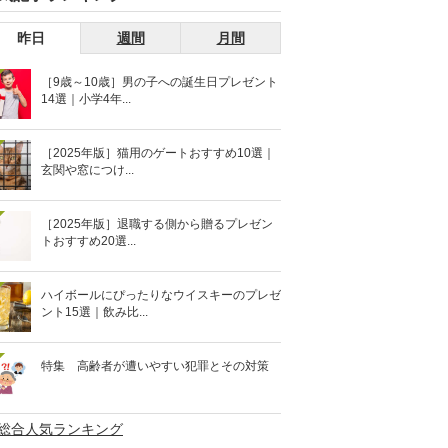
昨日
週間
月間
［9歳～10歳］男の子への誕生日プレゼント
14選｜小学4年...
［2025年版］猫用のゲートおすすめ10選｜
玄関や窓につけ...
［2025年版］退職する側から贈るプレゼン
トおすすめ20選...
ハイボールにぴったりなウイスキーのプレゼ
ント15選｜飲み比...
特集 高齢者が遭いやすい犯罪とその対策
>総合人気ランキング