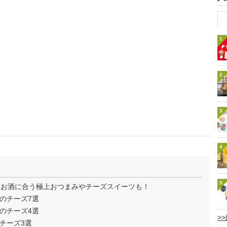
1
2
3
4
5
｜お酒に合う極上おつまみやチーズスイーツも！
のチーズ7選
のチーズ4選
>
チーズ3選