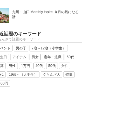
九州・山口 Monthly topics 今月の気になる
話...
近話題のキーワード
らんざで話題のキーワード
ベント
男の子
7歳～12歳（小学生）
生日
アイテム
男女
定年・退職
60代
算
男性
1万円
40代
50代
女性
代
19歳～（大学生）
ぐらんざ人
特集
000円