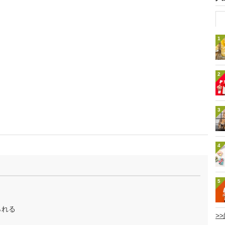
1
2
3
4
5
られる
>