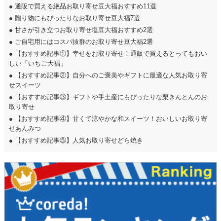
●
通販で買える絶品お取り寄せ豆大福おすすめ11選
●
贈り物にもぴったりなお取り寄せ豆大福7選
●
甘さが引き立つお取り寄せ塩豆大福おすすめ2選
●
ご自宅用にはコスパ抜群のお取り寄せ豆大福2選
●
【おすすめ記事①】幸せをお取り寄せ！通販で買えるとってもおい
しい「いちご大福」
●
【おすすめ記事②】自分へのご褒美やギフトに最適な人気お取り寄
せスイーツ
●
【おすすめ記事③】ギフトや手土産にもぴったりな栗きんとんのお
取り寄せ
●
【おすすめ記事④】甘くて涼やかな和スイーツ！おいしいお取り寄
せあんみつ
●
【おすすめ記事⑤】人気お取り寄せどら焼き