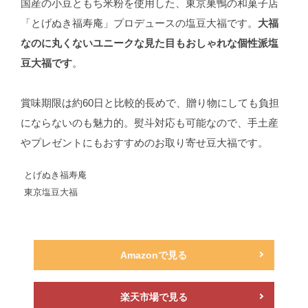
国産の小豆ともち米粉を使用した、東京巣鴨の和菓子店
「とげぬき福寿庵」プロデュースの塩豆大福です。
大福
なのに丸くないユニークな見た目もおしゃれな個性派塩
豆大福です
。
賞味期限は約60日と比較的長めで、贈り物にしても負担
にならないのも魅力的。熨斗対応も可能なので、手土産
やプレゼントにもおすすめのお取り寄せ豆大福です。
とげぬき福寿庵
東京塩豆大福
Amazonで見る
楽天市場で見る