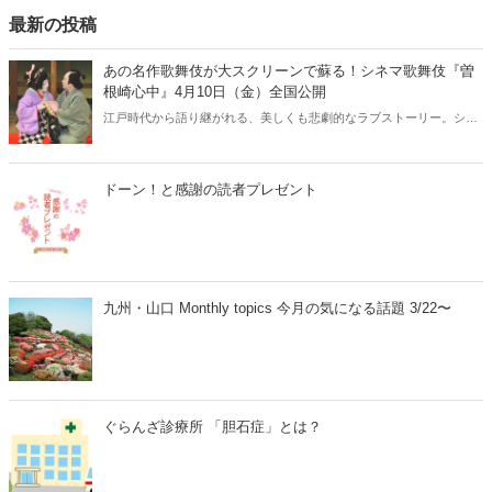
最新の投稿
あの名作歌舞伎が大スクリーンで蘇る！シネマ歌舞伎『曽
根崎心中』4月10日（金）全国公開
江戸時代から語り継がれる、美しくも悲劇的なラブストーリー。シネ
マ歌舞伎『曽根崎心中』が、2026年4月10日（金）より全国公開され
ます。人間国宝・坂田藤十郎と、上方歌舞伎の大名跡を継いだ長男・
中村鴈治郎による珠玉の舞台を、映画館の大スクリーンで堪能できる
ドーン！と感謝の読者プレゼント
貴重な機会です。さらに、話題となった映画『国宝』でも注目を集め
た演目とあって、歌舞伎ファンはもちろん、初めての方にもおすすめ
の名作です。
九州・山口 Monthly topics 今月の気になる話題 3/22〜
ぐらんざ診療所 「胆石症」とは？