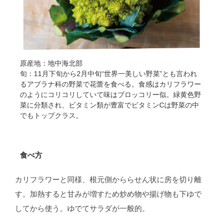
原産地：地中海北部
旬：11月下旬から2月中旬“世界一美しい野菜”とも言われ
るアブラナ科の野菜で花蕾を食べる。食感はカリフラワー
のようにコリコリしていて味はブロッコリー似。緑黄色野
菜に分類され、ビタミン類が豊富でビタミンCは野菜の中
でもトップクラス。
食べ方
カリフラワーと同様、根元側かららせん状に房を切り離
す。加熱すると甘みが増すため炒め物や揚げ物も下ゆで
してから使う。ゆでてサラダが一般的。