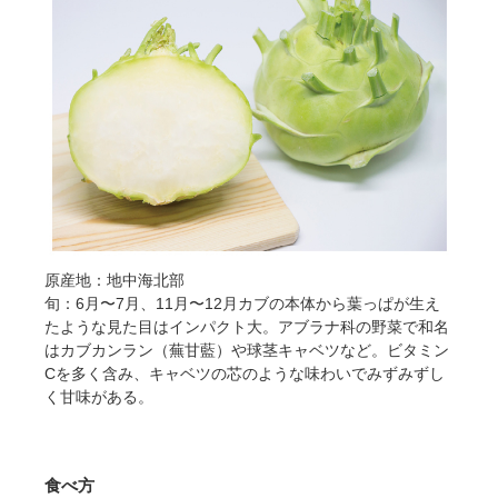
原産地：地中海北部
旬：6月〜7月、11月〜12月カブの本体から葉っぱが生え
たような見た目はインパクト大。アブラナ科の野菜で和名
はカブカンラン（蕪甘藍）や球茎キャベツなど。ビタミン
Cを多く含み、キャベツの芯のような味わいでみずみずし
く甘味がある。
食べ方