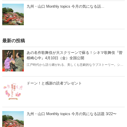
九州・山口 Monthly topics 今月の気になる話...
最新の投稿
あの名作歌舞伎が大スクリーンで蘇る！シネマ歌舞伎『曽
根崎心中』4月10日（金）全国公開
江戸時代から語り継がれる、美しくも悲劇的なラブストーリー。シネ
マ歌舞伎『曽根崎心中』が、2026年4月10日（金）より全国公開され
ます。人間国宝・坂田藤十郎と、上方歌舞伎の大名跡を継いだ長男・
中村鴈治郎による珠玉の舞台を、映画館の大スクリーンで堪能できる
ドーン！と感謝の読者プレゼント
貴重な機会です。さらに、話題となった映画『国宝』でも注目を集め
た演目とあって、歌舞伎ファンはもちろん、初めての方にもおすすめ
の名作です。
九州・山口 Monthly topics 今月の気になる話題 3/22〜