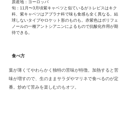
原産地：ヨーロッパ
旬：11月〜3月頃紫キャベツと似ているがトレビスはキク
科、紫キャベツはアブラナ科で味も食感も全く異なる。結
球しないタイプやロケット形のものも。赤紫色はポリフェ
ノールの一種アントシアニンによるもので抗酸化作用が期
待できる。
食べ方
葉が薄くてやわらかく独特の苦味が特徴。加熱すると苦
味が増すので、生のままサラダやマリネで食べるのが定
番。炒めて苦みを楽しむのもオツ。