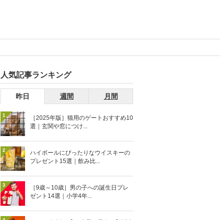
人気記事ランキング
昨日
週間
月間
1
［2025年版］猫用のゲートおすすめ10
選｜玄関や窓につけ...
2
ハイボールにぴったりなウイスキーの
プレゼント15選｜飲み比...
3
［9歳～10歳］男の子への誕生日プレ
ゼント14選｜小学4年...
4