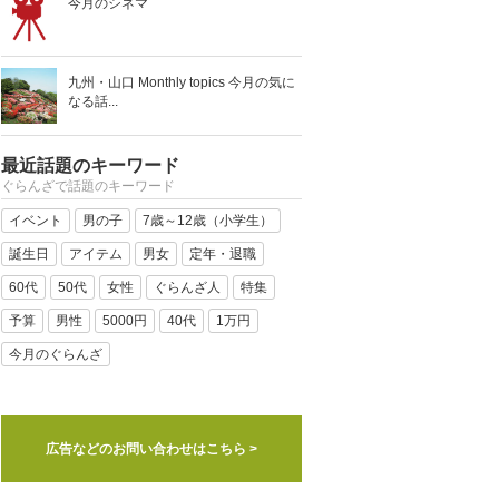
今月のシネマ
九州・山口 Monthly topics 今月の気に
なる話...
最近話題のキーワード
ぐらんざで話題のキーワード
イベント
男の子
7歳～12歳（小学生）
誕生日
アイテム
男女
定年・退職
60代
50代
女性
ぐらんざ人
特集
予算
男性
5000円
40代
1万円
今月のぐらんざ
広告などのお問い合わせはこちら >