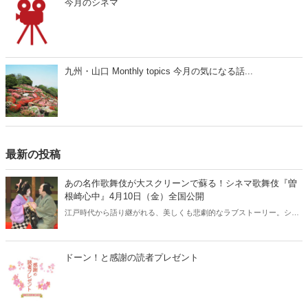
今月のシネマ
九州・山口 Monthly topics 今月の気になる話...
最新の投稿
あの名作歌舞伎が大スクリーンで蘇る！シネマ歌舞伎『曽
根崎心中』4月10日（金）全国公開
江戸時代から語り継がれる、美しくも悲劇的なラブストーリー。シネ
マ歌舞伎『曽根崎心中』が、2026年4月10日（金）より全国公開され
ます。人間国宝・坂田藤十郎と、上方歌舞伎の大名跡を継いだ長男・
中村鴈治郎による珠玉の舞台を、映画館の大スクリーンで堪能できる
ドーン！と感謝の読者プレゼント
貴重な機会です。さらに、話題となった映画『国宝』でも注目を集め
た演目とあって、歌舞伎ファンはもちろん、初めての方にもおすすめ
の名作です。