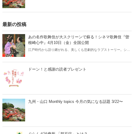
最新の投稿
あの名作歌舞伎が大スクリーンで蘇る！シネマ歌舞伎『曽
根崎心中』4月10日（金）全国公開
江戸時代から語り継がれる、美しくも悲劇的なラブストーリー。シネ
マ歌舞伎『曽根崎心中』が、2026年4月10日（金）より全国公開され
ます。人間国宝・坂田藤十郎と、上方歌舞伎の大名跡を継いだ長男・
中村鴈治郎による珠玉の舞台を、映画館の大スクリーンで堪能できる
ドーン！と感謝の読者プレゼント
貴重な機会です。さらに、話題となった映画『国宝』でも注目を集め
た演目とあって、歌舞伎ファンはもちろん、初めての方にもおすすめ
の名作です。
九州・山口 Monthly topics 今月の気になる話題 3/22〜
ぐらんざ診療所 「胆石症」とは？