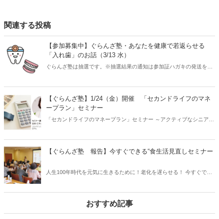
関連する投稿
【参加募集中】ぐらんざ塾・あなたを健康で若返らせる
「入れ歯」のお話（3/13 水）
ぐらんざ塾は抽選です。※抽選結果の通知は参加証ハガキの発送をも
って代えさせていただきます。
【ぐらんざ塾】1/24（金）開催 「セカンドライフのマネ
ープラン」セミナー
「セカンドライフのマネープラン」セミナー ～アクティブなシニア世
代の “ちょうど良い”車の持ち方とは～
【ぐらんざ塾 報告】今すぐできる“食生活見直しセミナー
人生100年時代を元気に生きるために！老化を遅らせる！ 今すぐでき
る“食生活見直しセミナー”＆人気の住宅型 有料老人ホーム「レジアス
百道」見学会 6/18（火）
おすすめ記事