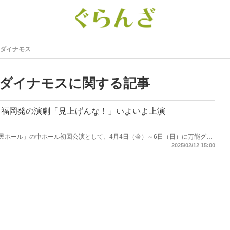
ダイナモス
ダイナモスに関する記事
】福岡発の演劇「見上げんな！」いよいよ上演
市民ホール」の中ホール初回公演として、4月4日（金）～6日（日）に万能グロ
×小山田壮平による演劇「見上げんな！」の上演が決定しました。福岡市民会
2025/02/12 15:00
市民に愛され、文化振興の新たな拠点となるようにとの願いが込められた、福
日（金）に行われた記者発表では、それぞれの熱い思いを聞くことができまし