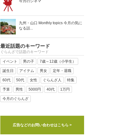
今月のシネマ
九州・山口 Monthly topics 今月の気に
なる話...
最近話題のキーワード
ぐらんざで話題のキーワード
イベント
男の子
7歳～12歳（小学生）
誕生日
アイテム
男女
定年・退職
60代
50代
女性
ぐらんざ人
特集
予算
男性
5000円
40代
1万円
今月のぐらんざ
広告などのお問い合わせはこちら >