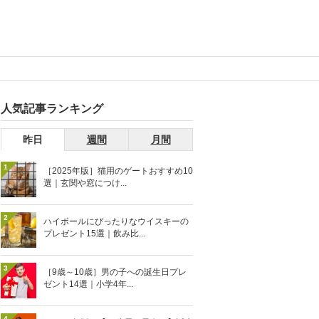
人気記事ランキング
昨日
週間
月間
1
［2025年版］猫用のゲートおすすめ10
選｜玄関や窓につけ...
2
ハイボールにぴったりなウイスキーの
プレゼント15選｜飲み比...
3
［9歳～10歳］男の子への誕生日プレ
ゼント14選｜小学4年...
4