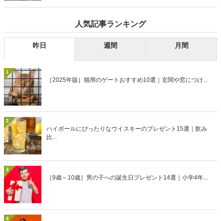
人気記事ランキング
昨日
週間
月間
1
［2025年版］猫用のゲートおすすめ10選｜玄関や窓につけ...
2
ハイボールにぴったりなウイスキーのプレゼント15選｜飲み
比...
3
［9歳～10歳］男の子への誕生日プレゼント14選｜小学4年...
4