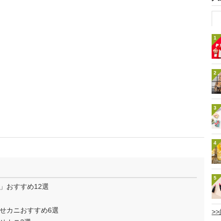
1
2
3
4
5
」おすすめ12選
せカニおすすめ6選
>