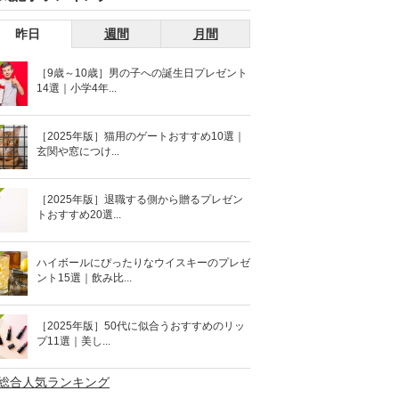
昨日
週間
月間
［9歳～10歳］男の子への誕生日プレゼント
14選｜小学4年...
［2025年版］猫用のゲートおすすめ10選｜
玄関や窓につけ...
［2025年版］退職する側から贈るプレゼン
トおすすめ20選...
ハイボールにぴったりなウイスキーのプレゼ
ント15選｜飲み比...
［2025年版］50代に似合うおすすめのリッ
プ11選｜美し...
>総合人気ランキング