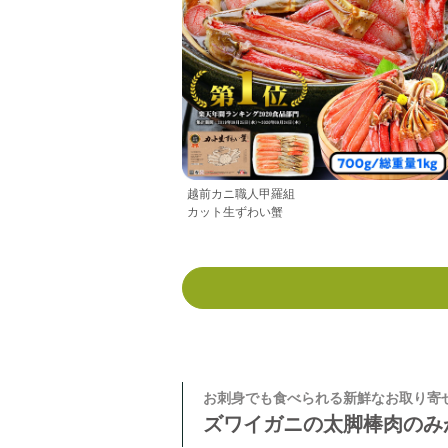
越前カニ職人甲羅組
カット生ずわい蟹
お刺身でも食べられる新鮮なお取り寄
ズワイガニの太脚棒肉のみ