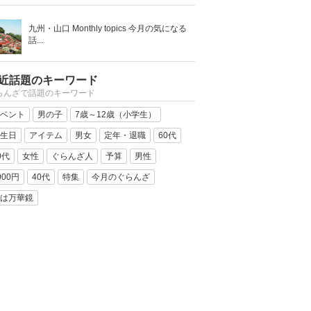
九州・山口 Monthly topics 今月の気になる
話...
近話題のキーワード
らんざで話題のキーワード
ベント
男の子
7歳～12歳（小学生）
生日
アイテム
男女
定年・退職
60代
0代
女性
ぐらんざ人
予算
男性
000円
40代
特集
今月のぐらんざ
は万華鏡